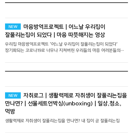
마음방역프로젝트 | 어느날 우리집이
잘풀리는집이 되었다 | 마음 따뜻해지는 영상
우리집 마음방역프로젝트 '어느날 우리집이 잘풀리는집이 되었다'
장기화되는 코로나19로 너무나 지쳐버린 우리들의 마음 여러분들의
기분 좋은 하루를 응원하며 잘풀리는집이 이벤트를 준비했어요.
이벤트기간 : 5/3(월)~5/12(수) 많은 참여 부탁드려요 -----
프로밖순이인 저는 나가지 못하는게 처음엔 너무 답답하고 힘들었는데
요즘은 집에서만 느낄 수 있는 사소한 기쁨들이 하나둘씩 늘어가고
있어요. '우리 모두 우연한 행복을 기대하기보다 일상의 행복을
찾아보는 건 어떨까요?' 기분좋은 생활, 잘풀리는집
자취로그 | 생활력제로 자취생이 잘풀리는집을
만나면? | 선물세트언박싱(unboxing) | 일상,청소,
먹방
생활력제로 자취생이 잘풀리는집을 만나면? 내 집이 곧 잘풀리는집