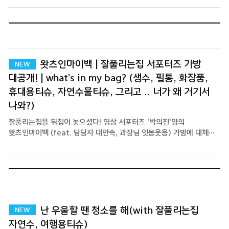
왓츠인마이백 | 잘풀리는집 서포터즈 가방
대공개! | what’s in my bag? (생수, 필통, 화장품,
휴대용티슈, 자연수물티슈, 그리고 .. 너가 왜 거기서
나와?)
잘풀리는집을 뒤집어 놓으셨다! 영상 서포터즈 '박의진'양의
왓츠인마이백 (feat. 담당자 대만족, 과장님 잇몸웃음) 가방에 대체
뭐가 들었길래? 지금 바로 공개합니다!
난 우울할 땐 청소를 해(with 잘풀리는집
자연수, 여행용티슈)