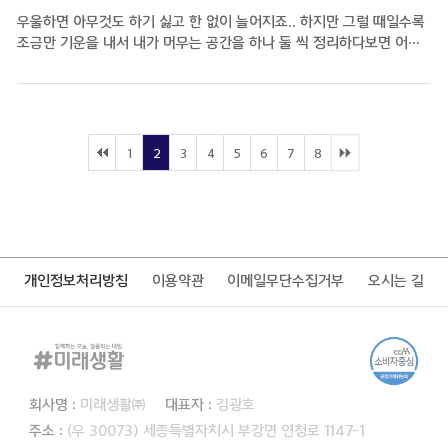
우울하면 아무것도 하기 싫고 한 없이 늘어지죠.. 하지만 그럴 때일수록
조금만 기운을 내서 내가 머무는 공간을 하나 둘 씩 정리하다보면 어느
새 마음까지 상쾌해지더라구요. 이 영상을 보시는 모든 분들,
잘풀리는집과 함께 모두모두 잘 풀리시길 기원합니다!
1
2
3
4
5
6
7
8
개인정보처리방침
이용약관
이메일무단수집거부
오시는 길
회사명 :
미래생활㈜
대표자 :
김광호
주소 :
(우 30073) 세종특별자치시 부강면 연청로 1147-1