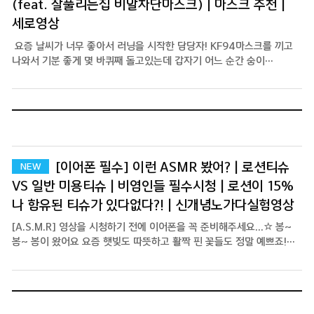
(feat. 잘풀리는집 비말차단마스크) | 마스크 추천 |
세로영상
요즘 날씨가 너무 좋아서 러닝을 시작한 담당자! KF94마스크를 끼고
나와서 기분 좋게 몇 바퀴째 돌고있는데 갑자기 어느 순간 숨이
막히면서 머리가 핑 돌더라구요. 건강을 챙기려고하다가 정신을 잃을
뻔했습니다ㅠㅠ 그럴 땐 얇지만 강력한 잘풀리는집 #비말차단마스크
어때요? 국내 생산은 물론, 식약처 허가를 받은 제품이랍니다 -----
'오늘 뭐입지...' 저에게 아침은 어떤 옷을 입을지 고민하는 괴로운
시간이에요 (현실은 슬랙스 돌려막기) 하지만 이렇게 '일주일 데일리룩'
영상을 찍는다면 하루의 시작이 넘 즐거워질 것 같네요 :D 여러분들도
도전해보세요! 기분좋은 생활, 잘풀리는집
[이어폰 필수] 이런 ASMR 봤어? | 로션티슈
VS 일반 미용티슈 | 비염인들 필수시청 | 로션이 15%
나 함유된 티슈가 있다없다?! | 신개념노가다실험영상
[A.S.M.R] 영상을 시청하기 전에 이어폰을 꼭 준비해주세요...☆ 봄~
봄~ 봄이 왔어요 요즘 햇빛도 따뜻하고 활짝 핀 꽃들도 정말 예쁘죠!
하지만 꼭 찾아오는 불청객.. 꽃가루 알레르기 담당자도 요즘 눈물 콧물
주르륵- 넘 힘들어요 그럴 때 필요한 제품 ! 바로 직원들 최애템인
'로션티슈'를 추천해드릴게요 비염인 찐추천템으로, 로션이 15%나
함유되어 피부자극이 덜하답니다. * 제품 실험을 위해 코를 희생하신