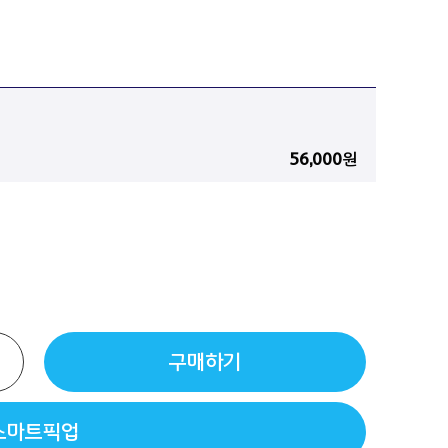
56,000
원
구매하기
스마트픽업