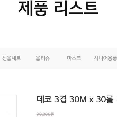
제품 리스트
선물세트
물티슈
마스크
시니어용
데코 3겹 30M x 30롤 
90,000원