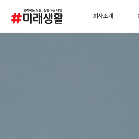
회사소개
경영이념
소비
연혁
제조공정
품질환경안전방침
채용정보
직무소개
오시는 길