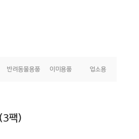
품
반려동물용품
이미용품
업소용
(3팩)