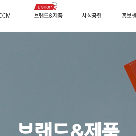
CCM
브랜드&제품
사회공헌
홍보
자중심경영
잘풀리는집
CSR 미션
보도자
윤리헌장
나무야나무야
임직원 봉사단
영상자
헤이즈
프로모
네이즈
전용서
르웨이
브랜드&제품