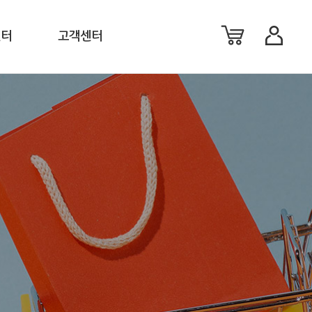
센터
고객센터
료
공지사항
료
이벤트
션
FAQ
체
1:1 문의
생활백서