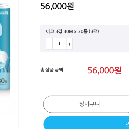
56,000
원
데코 3겹 30M x 30롤 (3팩)
56,000
원
총 상품 금액
장바구니