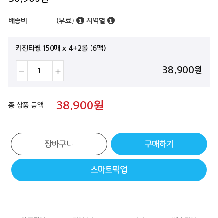
배송비
(무료)
지역별
키친타월 150매 x 4+2롤 (6팩)
38,900
원
38,900
원
총 상품 금액
장바구니
구매하기
스마트픽업