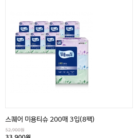
스퀘어 미용티슈 200매 3입(8팩)
52,900원
33,900
원