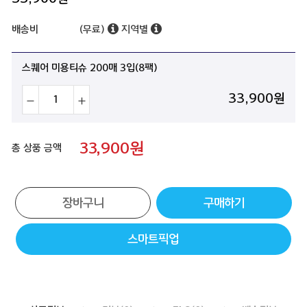
배송비
(무료)
지역별
스퀘어 미용티슈 200매 3입(8팩)
33,900
원
33,900
원
총 상품 금액
장바구니
구매하기
스마트픽업