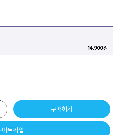
14,900
원
구매하기
스마트픽업