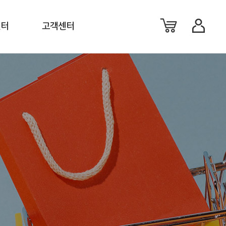
센터
고객센터
료
공지사항
료
이벤트
션
FAQ
체
1:1 문의
생활백서