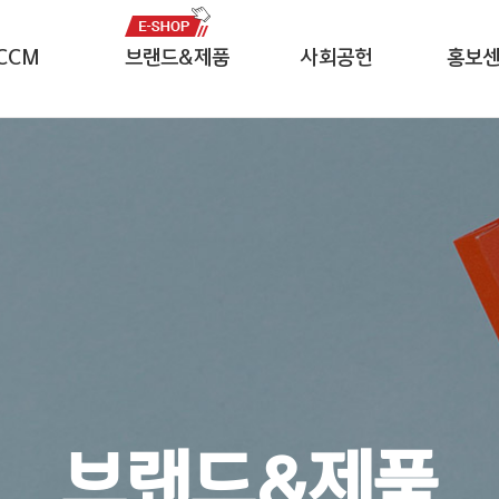
CCM
브랜드&제품
사회공헌
홍보
자중심경영
잘풀리는집
CSR 미션
보도자
윤리헌장
나무야나무야
임직원 봉사단
영상자
헤이즈
프로모
네이즈
전용서
르웨이
브랜드&제품