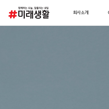
회사소개
경영이념
소비
연혁
제조공정
품질환경안전방침
채용정보
직무소개
오시는 길