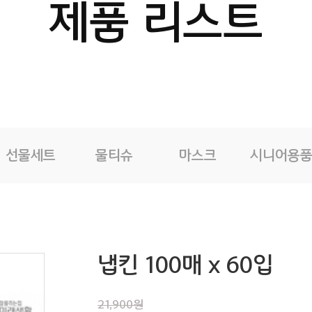
제품 리스트
선물세트
물티슈
마스크
시니어용
냅킨 100매 x 60입
21,900원