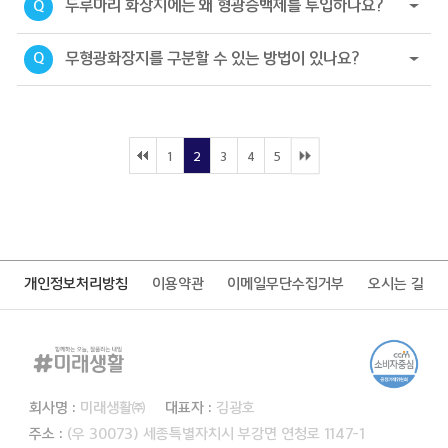
두루마리 화장지에는 왜 형광증백제를 투입하나요?
Q
무형광화장지를 구분할 수 있는 방법이 있나요?
Q
1
2
3
4
5
개인정보처리방침
이용약관
이메일무단수집거부
오시는 길
회사명 :
미래생활㈜
대표자 :
김광호
주소 :
(우 30073) 세종특별자치시 부강면 연청로 1147-1