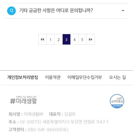
기타 궁금한 사항은 어디로 문의합니까?
Q
1
2
3
4
5
개인정보처리방침
이용약관
이메일무단수집거부
오시는 길
회사명 :
미래생활㈜
대표자 :
김광호
주소 :
(우 30073) 세종특별자치시 부강면 연청로 1147-1
고객센터 :
080-041-8660(무료)